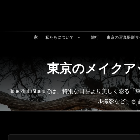
コ
ン
テ
ン
家
私たちについて
旅行
東京の写真撮影サ
ツ
へ
ス
東京のメイクアッ
キ
ッ
Bohe Photo Studioでは、特別な日をよ
プ
ール撮影など、さ