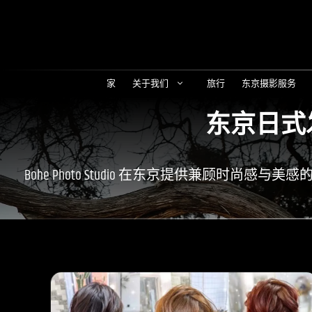
跳
至
内
容
家
关于我们
旅行
东京摄影服务
东京日式
Bohe Photo Studio 在东京提供兼